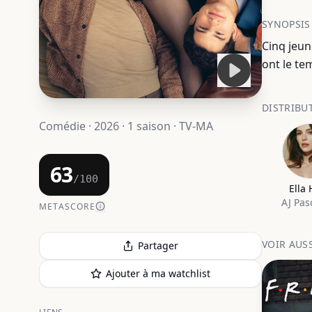
SYNOPSIS
Cinq jeun
ont le te
DISTRIBU
Comédie · 2026 · 1 saison · TV-MA
63
/100
Ella
AJ Pas
METASCORE
VOIR AUS
Partager
Ajouter à ma watchlist