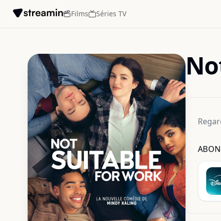
Films
Séries TV
Not
Regar
ABON