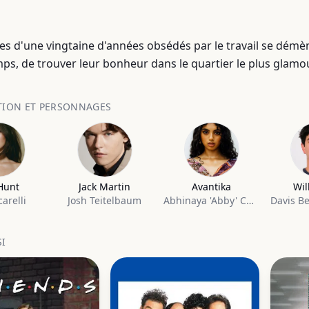
es d'une vingtaine d'années obsédés par le travail se démèn
mps, de trouver leur bonheur dans le quartier le plus glamo
TION ET PERSONNAGES
 Hunt
Jack Martin
Avantika
Wil
carelli
Josh Teitelbaum
Abhinaya 'Abby' Chilukuri
SI