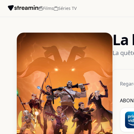
Films
Séries TV
La
La quêt
Regar
ABON