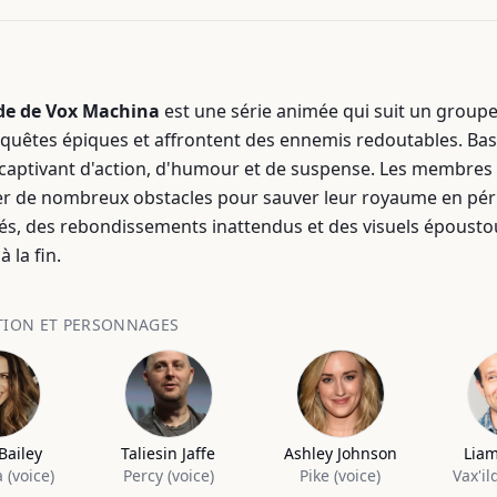
de de Vox Machina
est une série animée qui suit un groupe 
quêtes épiques et affrontent des ennemis redoutables. Basé s
aptivant d'action, d'humour et de suspense. Les membres d
r de nombreux obstacles pour sauver leur royaume en pér
s, des rebondissements inattendus et des visuels époustou
 la fin.
TION ET PERSONNAGES
Bailey
Taliesin Jaffe
Ashley Johnson
Liam
a (voice)
Percy (voice)
Pike (voice)
Vax'il