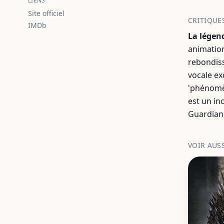
LIENS
Site officiel
CRITIQUE
IMDb
La légen
animation
rebondis
vocale ex
'phénomèn
est un in
Guardian, 
VOIR AUS