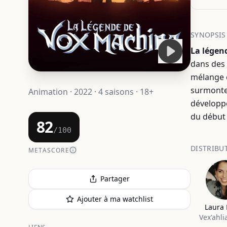
SYNOPSIS
La légen
dans des 
mélange c
surmonte
Animation · 2022 · 4 saisons · 18+
développé
du début à
82
/100
DISTRIBU
METASCORE
Partager
Ajouter à ma watchlist
Laura 
Vex'ahli